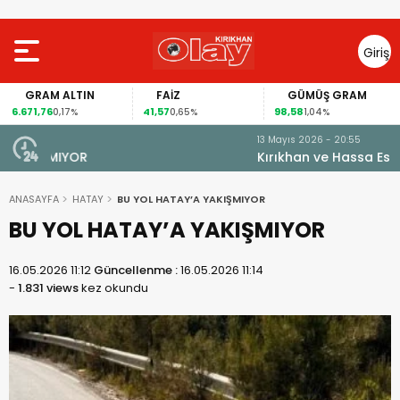
Giriş
Yap
GRAM ALTIN
FAİZ
GÜMÜŞ GRAM
6.671,76
41,57
98,58
0,17%
0,65%
1,04%
13 Mayıs 2026 - 20:55
Kırıkhan ve Hassa Esnafına Müjdeli Haber
ANASAYFA
HATAY
BU YOL HATAY’A YAKIŞMIYOR
BU YOL HATAY’A YAKIŞMIYOR
16.05.2026 11:12
Güncellenme :
16.05.2026 11:14
-
1.831 views
kez okundu