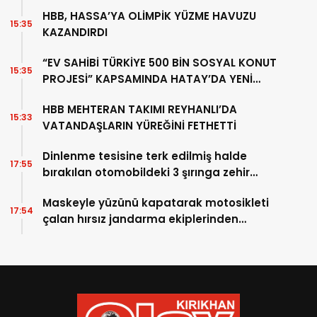
HBB, HASSA’YA OLİMPİK YÜZME HAVUZU
15:35
KAZANDIRDI
“EV SAHİBİ TÜRKİYE 500 BİN SOSYAL KONUT
15:35
PROJESİ” KAPSAMINDA HATAY’DA YENİ
ADIM
HBB MEHTERAN TAKIMI REYHANLI’DA
15:33
VATANDAŞLARIN YÜREĞİNİ FETHETTİ
Dinlenme tesisine terk edilmiş halde
17:55
bırakılan otomobildeki 3 şırınga zehir
tacirini ele verdi
Maskeyle yüzünü kapatarak motosikleti
17:54
çalan hırsız jandarma ekiplerinden
kaçamadı