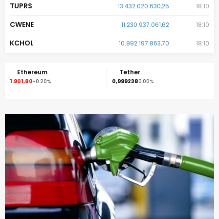
TUPRS
13.432.020.630,25
18:10
CWENE
11.230.937.061,62
18:10
KCHOL
10.992.197.863,70
18:10
Tether
Binance Coin
0,999238
593,34
0.00%
-0.20%