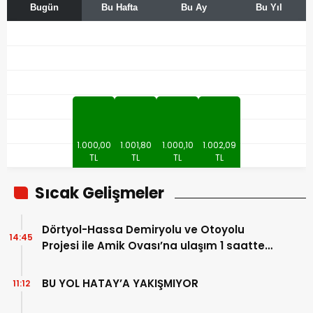
Bugün
Bu Hafta
Bu Ay
Bu Yıl
Altın
Dolar
Borsa
Euro
1.000,00
1.001,80
1.000,10
1.002,09
TL
TL
TL
TL
Sıcak Gelişmeler
Dörtyol-Hassa Demiryolu ve Otoyolu
14:45
Projesi ile Amik Ovası’na ulaşım 1 saatten
5 dakikaya düşecek
BU YOL HATAY’A YAKIŞMIYOR
11:12