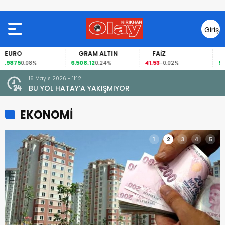
Giriş
Yap
GRAM ALTIN
FAİZ
GÜMÜŞ GRAM
6.508,12
41,53
94,76
0,24%
-0,02%
0,59%
16 Mayıs 2026 - 11:12
le Amik
BU YOL HATAY’A YAKIŞMIYOR
k
EKONOMİ
1
2
3
4
5