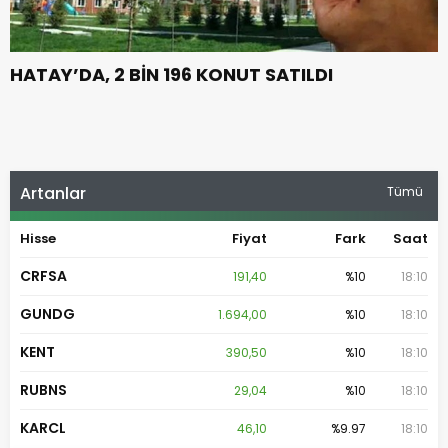
E
HATAY’DA, 2 BİN 196 KONUT SATILDI
Artanlar
Tümü
Hisse
Fiyat
Fark
Saat
CRFSA
191,40
%10
18:10
GUNDG
1.694,00
%10
18:10
KENT
390,50
%10
18:10
RUBNS
29,04
%10
18:10
KARCL
46,10
%9.97
18:10