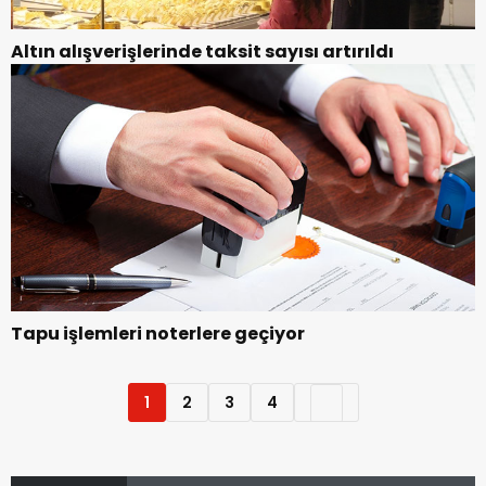
Altın alışverişlerinde taksit sayısı artırıldı
Tapu işlemleri noterlere geçiyor
1
2
3
4