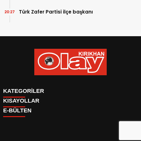
Türk Zafer Partisi ilçe başkanı
20:27
KATEGORİLER
KISAYOLLAR
KÜNYE
E-BÜLTEN
İLETİŞİM
Firma Ekle
GAZETELER
KÜNYE
YAZARLAR
İletişim
HABER GÖNDER
Canlı TV
BURÇLAR