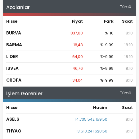
Azalanlar
Tümü
Hisse
Fiyat
Fark
Saat
BURVA
837,00
%-10
18:10
BARMA
16,48
%-9.99
18:10
LIDER
64,00
%-9.99
18:10
ISVEA
46,76
%-9.99
18:10
CRDFA
34,04
%-9.99
18:10
İşlem Görenler
Tümü
Hisse
Hacim
Saat
ASELS
14.735.542.159,50
18:10
THYAO
13.510.241.620,50
18:10