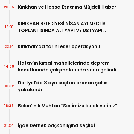
Kırıkhan ve Hassa Esnafına Müjdeli Haber
20:55
KIRIKHAN BELEDİYESİ NİSAN AYI MECLİS
19:01
TOPLANTISINDA ALTYAPI VE ÜSTYAPI
ÇALIŞMALARI DEĞERLENDİRİLDİ
Kırıkhan’da tarihi eser operasyonu
22:14
Hatay’ın kırsal mahallelerinde deprem
14:50
konutlarında çalışmalarında sona gelindi
Dörtyol’da 8 ayrı suçtan aranan şahıs
10:32
yakalandı
Belen’in 5 Muhtarı “Sesimize kulak veriniz”
18:35
İğde Dernek başkanlığına seçildi
21:34