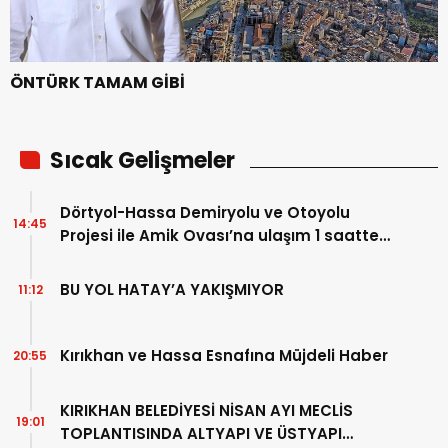
ÖNTÜRK TAMAM GİBİ
Sıcak Gelişmeler
Dörtyol-Hassa Demiryolu ve Otoyolu
14:45
Projesi ile Amik Ovası’na ulaşım 1 saatten
5 dakikaya düşecek
BU YOL HATAY’A YAKIŞMIYOR
11:12
Kırıkhan ve Hassa Esnafına Müjdeli Haber
20:55
KIRIKHAN BELEDİYESİ NİSAN AYI MECLİS
19:01
TOPLANTISINDA ALTYAPI VE ÜSTYAPI