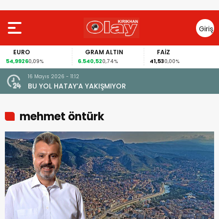
Giriş
Yap
EURO
GRAM ALTIN
FAİZ
54,9926
6.540,52
41,53
0,09%
0,74%
0,00%
16 Mayıs 2026 - 11:12
le Amik
BU YOL HATAY’A YAKIŞMIYOR
k
mehmet öntürk