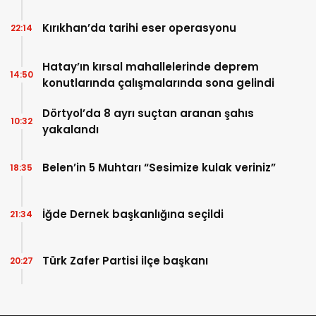
ÇALIŞMALARI DEĞERLENDİRİLDİ
Kırıkhan’da tarihi eser operasyonu
22:14
Hatay’ın kırsal mahallelerinde deprem
14:50
konutlarında çalışmalarında sona gelindi
Dörtyol’da 8 ayrı suçtan aranan şahıs
10:32
yakalandı
Belen’in 5 Muhtarı “Sesimize kulak veriniz”
18:35
İğde Dernek başkanlığına seçildi
21:34
Türk Zafer Partisi ilçe başkanı
20:27