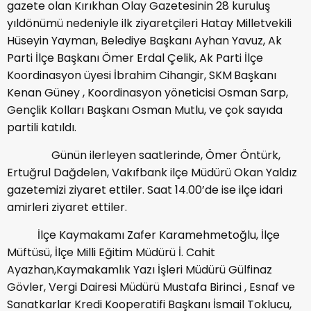
gazete olan Kırıkhan Olay Gazetesinin 28 kuruluş
yıldönümü nedeniyle ilk ziyaretçileri Hatay Milletvekili
Hüseyin Yayman, Belediye Başkanı Ayhan Yavuz, Ak
Parti İlçe Başkanı Ömer Erdal Çelik, Ak Parti İlçe
Koordinasyon üyesi İbrahim Cihangir, SKM Başkanı
Kenan Güney , Koordinasyon yöneticisi Osman Sarp,
Gençlik Kolları Başkanı Osman Mutlu, ve çok sayıda
partili katıldı.
Günün ilerleyen saatlerinde, Ömer Öntürk,
Ertuğrul Dağdelen, Vakıfbank ilçe Müdürü Okan Yaldız
gazetemizi ziyaret ettiler. Saat 14.00’de ise ilçe idari
amirleri ziyaret ettiler.
İlçe Kaymakamı Zafer Karamehmetoğlu, İlçe
Müftüsü, İlçe Milli Eğitim Müdürü İ. Cahit
Ayazhan,Kaymakamlık Yazı İşleri Müdürü Gülfinaz
Gövler, Vergi Dairesi Müdürü Mustafa Birinci , Esnaf ve
Sanatkarlar Kredi Kooperatifi Başkanı İsmail Toklucu,