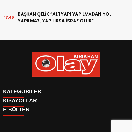
BAŞKAN ÇELİK “ALTYAPI YAPILMADAN YOL
17:49
YAPILMAZ, YAPILIRSA İSRAF OLUR”
KATEGORİLER
KISAYOLLAR
KÜNYE
E-BÜLTEN
İLETİŞİM
Firma Ekle
GAZETELER
KÜNYE
YAZARLAR
İletişim
HABER GÖNDER