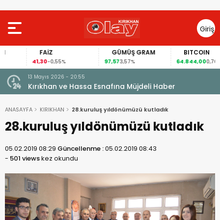
Giriş
Yap
FAİZ
GÜMÜŞ GRAM
BITCOIN
41,30
97,57
64.844,00
-0,55%
3,57%
0,70%
13 Mayıs 2026 - 20:55
Kırıkhan ve Hassa Esnafına Müjdeli Haber
ANASAYFA
KIRIKHAN
28.kuruluş yıldönümüzü kutladık
28.kuruluş yıldönümüzü kutladık
05.02.2019 08:29
Güncellenme :
05.02.2019 08:43
-
501 views
kez okundu