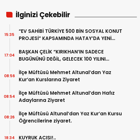
İlginizi Çekebilir
“EV SAHİBİ TÜRKİYE 500 BİN SOSYAL KONUT
15:35
PROJESİ” KAPSAMINDA HATAY’DA YENİ
ADIM
BAŞKAN ÇELİK “KIRIKHAN’IN SADECE
17:04
BUGÜNÜNÜ DEĞİL, GELECEK 100 YILINI
PLANLIYORUZ”
İlçe Müftüsü Mehmet Altunal’dan Yaz
08:56
Kur’an Kurslarına Ziyaret
İlçe Müftüsü Mehmet Altunal’dan Hafız
08:54
Adaylarına Ziyaret
İlçe Müftüsü Altunal’dan Yaz Kur’an Kursu
08:26
Öğrencilerine ziyaret.
KUYRUK ACISI!..
18:34