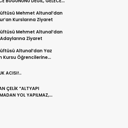
CE BUGÜNÜNÜ DEĞİL, GELECEK
ILINI PLANLIYORUZ”
Müftüsü Mehmet Altunal’dan
ur’an Kurslarına Ziyaret
Müftüsü Mehmet Altunal’dan
 Adaylarına Ziyaret
Müftüsü Altunal’dan Yaz
n Kursu Öğrencilerine
et.
K ACISI!..
N ÇELİK “ALTYAPI
LMADAN YOL YAPILMAZ,
IRSA İSRAF OLUR”