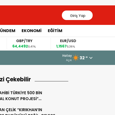
Giriş Yap
ÜNDEM
EKONOMİ
EĞİTİM
GBP/TRY
EUR/USD
BRENT
64,4492
1,1567
82,63
0,41%
0,36%
0,17%
13 Mayıs 2026 - 20:55
Hatay
32 °
Kırıkhan ve Hassa Esnafına Müjdeli
Açık
izi Çekebilir
AHİBİ TÜRKİYE 500 BİN
AL KONUT PROJESİ”
AMINDA HATAY’DA YENİ ADIM
N ÇELİK “KIRIKHAN’IN