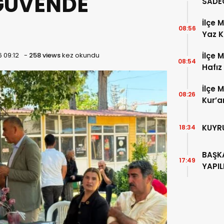
GÜVENDE
SADE
100 Y
İlçe 
08:56
Yaz K
 09:12
-
258 views
kez okundu
İlçe 
08:54
Hafız
İlçe 
08:26
Kur’a
ziyar
KUYRU
18:34
BAŞKA
17:49
YAPI
YAPIL