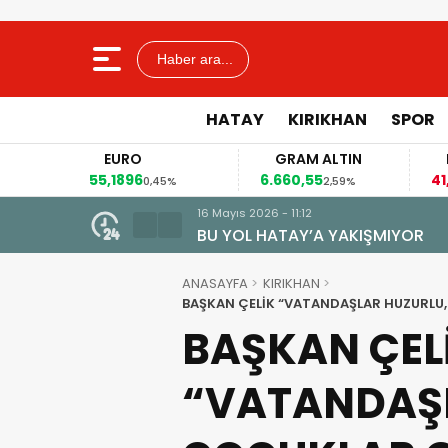
Haber ara...
HATAY
KIRIKHAN
SPOR
EURO
GRAM ALTIN
FAİ
55,1896
6.660,55
41,30
0,45%
2,59%
16 Mayıs 2026 - 11:12
 dakikaya düşecek
BU YOL HATAY’A YAKIŞMIYOR
ANASAYFA
KIRIKHAN
BAŞKAN ÇELİK “VATANDAŞLAR HUZURLU
BAŞKAN ÇEL
“VATANDAŞL