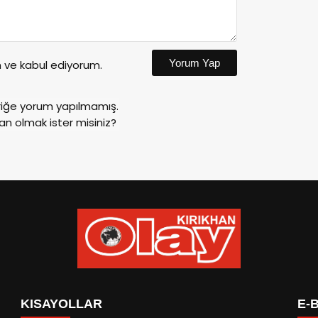
Yorum Yap
ve kabul ediyorum.
riğe yorum yapılmamış.
an olmak ister misiniz?
KISAYOLLAR
E-