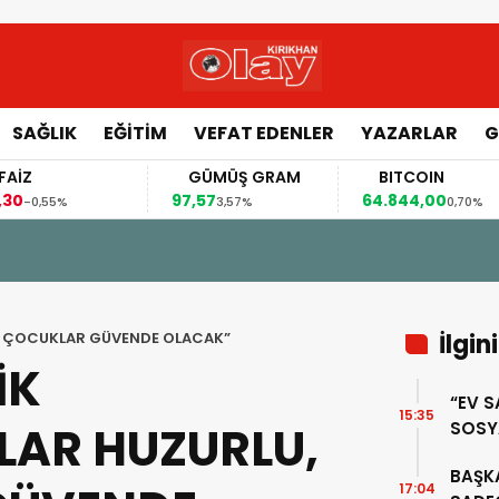
SAĞLIK
EĞİTİM
VEFAT EDENLER
YAZARLAR
G
Z
GÜMÜŞ GRAM
BITCOIN
97,57
64.844,00
-0,55%
3,57%
0,70%
, ÇOCUKLAR GÜVENDE OLACAK”
İlgin
İK
“EV S
15:35
AR HUZURLU,
SOSY
KAPS
BAŞKA
17:04