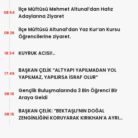
İlçe Müftüsü Mehmet Altunal’dan Hafız
08:54
Adaylarına Ziyaret
İlçe Müftüsü Altunal’dan Yaz Kur’an Kursu
08:26
Öğrencilerine ziyaret.
KUYRUK ACISI!..
18:34
BAŞKAN ÇELİK “ALTYAPI YAPILMADAN YOL
17:49
YAPILMAZ, YAPILIRSA İSRAF OLUR”
Gençlik Buluşmalarında 3 Bin Öğrenci Bir
08:16
Araya Geldi
BAŞKAN ÇELİK: “BEKTAŞLI’NIN DOĞAL
08:15
ZENGİNLİĞİNİ KORUYARAK KIRIKHAN’A AYRI
BİR DEĞER KATACAĞIZ”