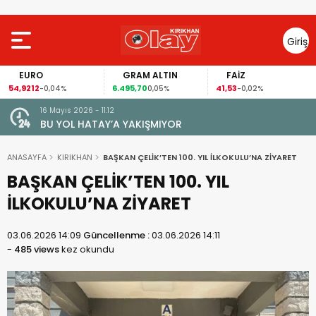
Giriş
Yap
EURO
GRAM ALTIN
FAİZ
54,9212
6.495,70
41,53
-0,04%
0,05%
-0,02%
16 Mayıs 2026 - 11:12
le Amik
BU YOL HATAY’A YAKIŞMIYOR
k
ANASAYFA
KIRIKHAN
BAŞKAN ÇELİK’TEN 100. YIL İLKOKULU’NA ZİYARET
BAŞKAN ÇELİK’TEN 100. YIL
İLKOKULU’NA ZİYARET
03.06.2026 14:09
Güncellenme :
03.06.2026 14:11
-
485 views
kez okundu