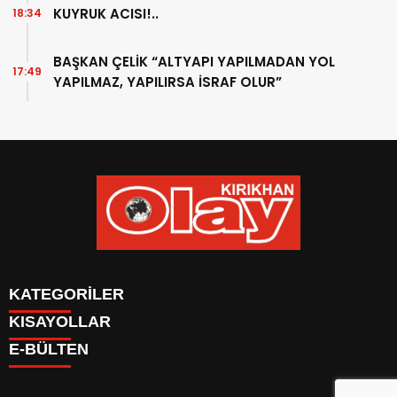
KUYRUK ACISI!..
18:34
BAŞKAN ÇELİK “ALTYAPI YAPILMADAN YOL
17:49
YAPILMAZ, YAPILIRSA İSRAF OLUR”
KATEGORİLER
KISAYOLLAR
KÜNYE
E-BÜLTEN
İLETİŞİM
Firma Ekle
GAZETELER
KÜNYE
YAZARLAR