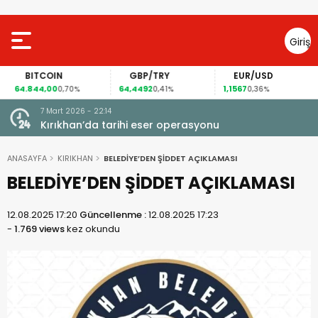
Giriş
Yap
BITCOIN
GBP/TRY
EUR/USD
64.844,00
64,4492
1,1567
0,70%
0,41%
0,36%
7 Mart 2026 - 22:14
ISINDA
Kırıkhan’da tarihi eser operasyonu
LDİ
ANASAYFA
KIRIKHAN
BELEDİYE’DEN ŞİDDET AÇIKLAMASI
BELEDİYE’DEN ŞİDDET AÇIKLAMASI
12.08.2025 17:20
Güncellenme :
12.08.2025 17:23
-
1.769 views
kez okundu