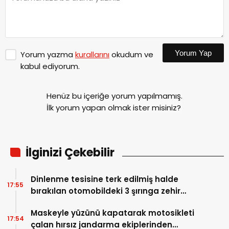
Yorum Yap
Yorum yazma
kurallarını
okudum ve
kabul ediyorum.
Henüz bu içeriğe yorum yapılmamış.
İlk yorum yapan olmak ister misiniz?
İlginizi Çekebilir
Dinlenme tesisine terk edilmiş halde
17:55
bırakılan otomobildeki 3 şırınga zehir
tacirini ele verdi
Maskeyle yüzünü kapatarak motosikleti
17:54
çalan hırsız jandarma ekiplerinden