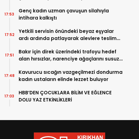
kaçamadı
Genç kadın uzman çavuşun silahıyla
17:53
intihara kalkıştı
Yetkili servisin önündeki beyaz eşyalar
17:52
ardı ardında patlayarak alevlere teslim
oldu
Bakır için direk üzerindeki trafoyu hedef
17:51
alan hırsızlar, narenciye ağaçlarını susuz
bıraktı
Kavurucu sıcağın vazgeçilmezi dondurma
17:48
kadın ustaların elinde lezzet buluyor
HBB’DEN ÇOCUKLARA BİLİM VE EĞLENCE
17:03
DOLU YAZ ETKİNLİKLERİ