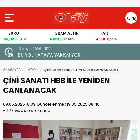
Giriş
Yap
EURO
GRAM ALTIN
FAİZ
55,1896
6.653,39
41,30
0,45%
2,48%
-0,55%
16 Mayıs 2026 - 11:12
le Amik
BU YOL HATAY’A YAKIŞMIYOR
k
ANASAYFA
HATAYLI
ÇİNİ SANATI HBB İLE YENİDEN CANLANACAK
ÇİNİ SANATI HBB İLE YENİDEN
CANLANACAK
09.05.2025 10:39
Güncellenme :
19.05.2025 08:46
-
277 views
kez okundu