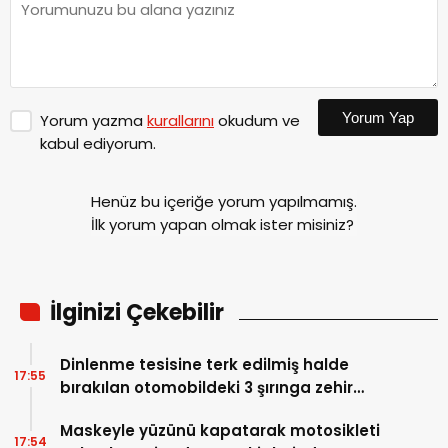
Yorum Yap
Yorum yazma
kurallarını
okudum ve
kabul ediyorum.
Henüz bu içeriğe yorum yapılmamış.
İlk yorum yapan olmak ister misiniz?
İlginizi Çekebilir
Dinlenme tesisine terk edilmiş halde
17:55
bırakılan otomobildeki 3 şırınga zehir
tacirini ele verdi
Maskeyle yüzünü kapatarak motosikleti
17:54