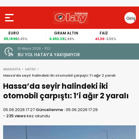
Giriş
Yap
EURO
GRAM ALTIN
FAİZ
55,1896
6.653,39
41,30
0,45%
2,48%
-0,55%
16 Mayıs 2026 - 11:12
le Amik
BU YOL HATAY’A YAKIŞMIYOR
k
ANASAYFA
HATAY
Hassa’da seyir halindeki iki otomobil çarpıştı: 1’i ağır 2 yaralı
Hassa’da seyir halindeki iki
otomobil çarpıştı: 1’i ağır 2 yaralı
05.06.2026 17:27
Güncellenme :
05.06.2026 17:29
-
235 views
kez okundu