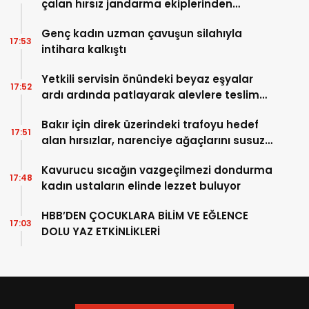
çalan hırsız jandarma ekiplerinden
kaçamadı
Genç kadın uzman çavuşun silahıyla
17:53
intihara kalkıştı
Yetkili servisin önündeki beyaz eşyalar
17:52
ardı ardında patlayarak alevlere teslim
oldu
Bakır için direk üzerindeki trafoyu hedef
17:51
alan hırsızlar, narenciye ağaçlarını susuz
bıraktı
Kavurucu sıcağın vazgeçilmezi dondurma
17:48
kadın ustaların elinde lezzet buluyor
HBB’DEN ÇOCUKLARA BİLİM VE EĞLENCE
17:03
DOLU YAZ ETKİNLİKLERİ