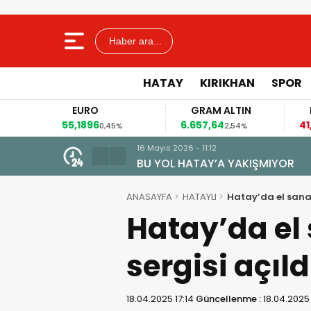
Haber ara...
HATAY
KIRIKHAN
SPOR
EURO
GRAM ALTIN
55,1896
6.657,64
41
2%
0,45%
2,54%
16 Mayıs 2026 - 11:12
 dakikaya düşecek
BU YOL HATAY’A YAKIŞMIYOR
ANASAYFA
HATAYLI
Hatay’da el sanat
Hatay’da el 
sergisi açıld
18.04.2025 17:14
Güncellenme :
18.04.2025 