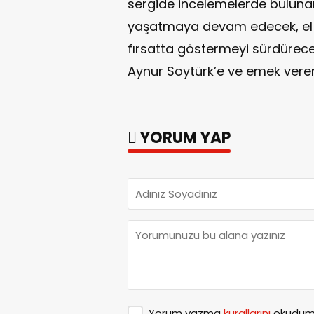
sergide incelemelerde bulunan 
yaşatmaya devam edecek, el 
fırsatta göstermeyi sürdüreceğ
Aynur Soytürk’e ve emek veren
YORUM YAP
Yorum yazma
kurallarını
okudum 