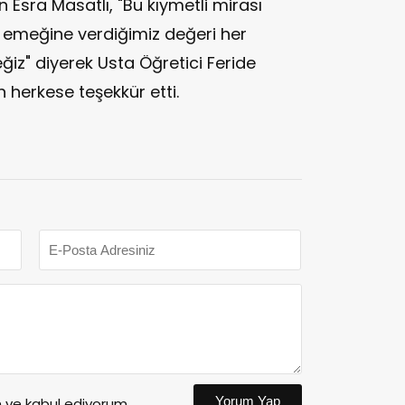
Esra Masatlı, "Bu kıymetli mirası
emeğine verdiğimiz değeri her
iz" diyerek Usta Öğretici Feride
 herkese teşekkür etti.
Yorum Yap
ve kabul ediyorum.