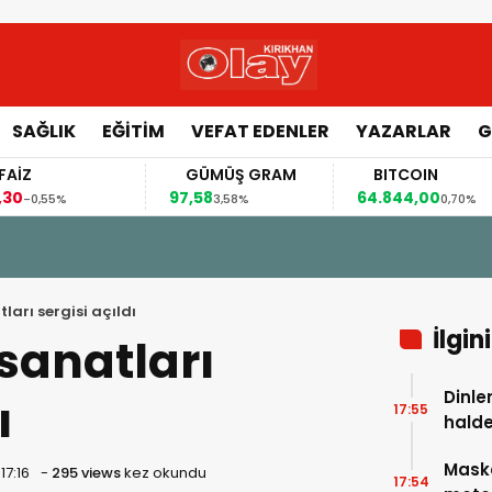
SAĞLIK
EĞİTİM
VEFAT EDENLER
YAZARLAR
G
FAİZ
GÜMÜŞ GRAM
BITCOIN
,30
97,58
64.844,00
-0,55%
3,58%
0,70%
ları sergisi açıldı
İlgin
sanatları
Dinle
ı
17:55
halde
şırıng
Mask
17:16
-
295 views
kez okundu
17:54