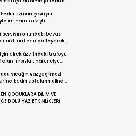
ikleti çalan hırsız jandarma
lerinden kaçamadı
 kadın uzman çavuşun
yla intihara kalkıştı
li servisin önündeki beyaz
ar ardı ardında patlayarak
ere teslim oldu
 için direk üzerindeki trafoyu
 alan hırsızlar, narenciye
arını susuz bıraktı
ucu sıcağın vazgeçilmezi
rma kadın ustaların elinde
t buluyor
DEN ÇOCUKLARA BİLİM VE
CE DOLU YAZ ETKİNLİKLERİ