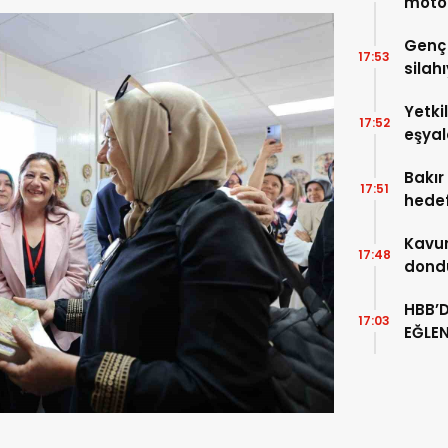
motos
ekip
Genç
17:53
silahı
Yetki
17:52
eşyal
alevl
Bakır
17:51
hedef
ağaçl
Kavur
17:48
dondu
lezze
HBB’
17:03
EĞLEN