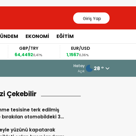
Giriş Yap
ÜNDEM
EKONOMİ
EĞİTİM
GBP/TRY
EUR/USD
BREN
64,4492
1,1567
82,63
0,41%
0,36%
0,1
13 Mayıs 2026 - 20:55
Hatay
28 °
Kırıkhan ve Hassa Esnafına Müjdeli
Açık
izi Çekebilir
nme tesisine terk edilmiş
 bırakılan otomobildeki 3
a zehir tacirini ele verdi
eyle yüzünü kapatarak