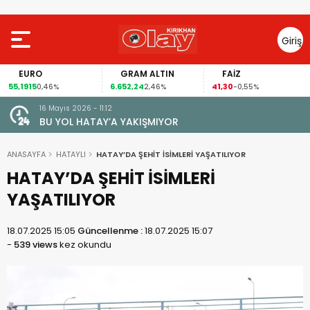
Giriş
Yap
EURO
GRAM ALTIN
FAİZ
55,1915
6.652,24
41,30
0,46%
2,46%
-0,55%
16 Mayıs 2026 - 11:12
le Amik
BU YOL HATAY’A YAKIŞMIYOR
k
ANASAYFA
HATAYLI
HATAY’DA ŞEHİT İSİMLERİ YAŞATILIYOR
HATAY’DA ŞEHİT İSİMLERİ
YAŞATILIYOR
18.07.2025 15:05
Güncellenme :
18.07.2025 15:07
-
539 views
kez okundu