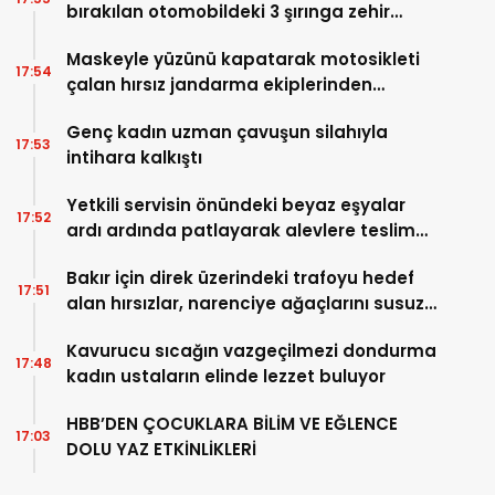
bırakılan otomobildeki 3 şırınga zehir
tacirini ele verdi
Maskeyle yüzünü kapatarak motosikleti
17:54
çalan hırsız jandarma ekiplerinden
kaçamadı
Genç kadın uzman çavuşun silahıyla
17:53
intihara kalkıştı
Yetkili servisin önündeki beyaz eşyalar
17:52
ardı ardında patlayarak alevlere teslim
oldu
Bakır için direk üzerindeki trafoyu hedef
17:51
alan hırsızlar, narenciye ağaçlarını susuz
bıraktı
Kavurucu sıcağın vazgeçilmezi dondurma
17:48
kadın ustaların elinde lezzet buluyor
HBB’DEN ÇOCUKLARA BİLİM VE EĞLENCE
17:03
DOLU YAZ ETKİNLİKLERİ