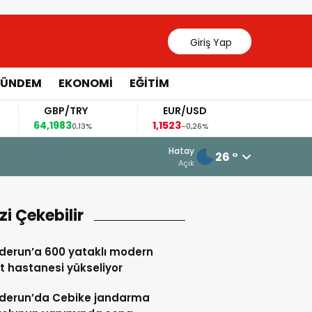
Giriş Yap
ÜNDEM
EKONOMİ
EĞİTİM
GBP/TRY
EUR/USD
BREN
64,1983
1,1523
82,29
0,13%
-0,26%
3,
13 Mayıs 2026 - 20:55
Hatay
26 °
Kırıkhan ve Hassa Esnafına Müjdeli
Açık
izi Çekebilir
derun’a 600 yataklı modern
t hastanesi yükseliyor
nderun’da Cebike jandarma