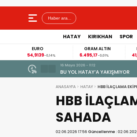
Haber ara...
HATAY
KIRIKHAN
SPOR
EURO
GRAM ALTIN
54,9139
6.495,17
41
3%
-0,14%
-0,01%
16 Mayıs 2026 - 11:12
 dakikaya düşecek
BU YOL HATAY’A YAKIŞMIYOR
ANASAYFA
HATAY
HBB İLAÇLAMA EKİP
HBB İLAÇLAM
SAHADA
02.06.2026 17:56
Güncellenme :
02.06.202