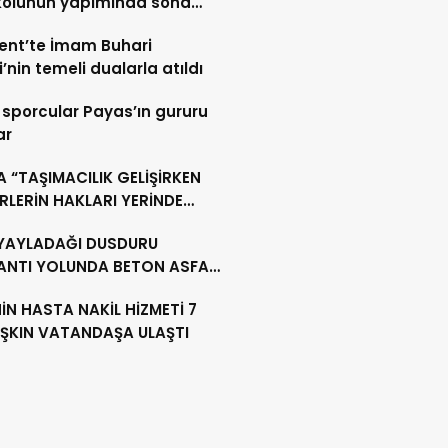
kolunun yapımında sona
di
ent’te İmam Buhari
’nin temeli dualarla atıldı
sporcular Payas’ın gururu
ar
 “TAŞIMACILIK GELİŞİRKEN
LERİN HAKLARI YERİNDE
YOR”
 YAYLADAĞI DUSDURU
ANTI YOLUNDA BETON ASFALT
ŞMASINI SÜRDÜRÜYOR
İN HASTA NAKİL HİZMETİ 7
AŞKIN VATANDAŞA ULAŞTI