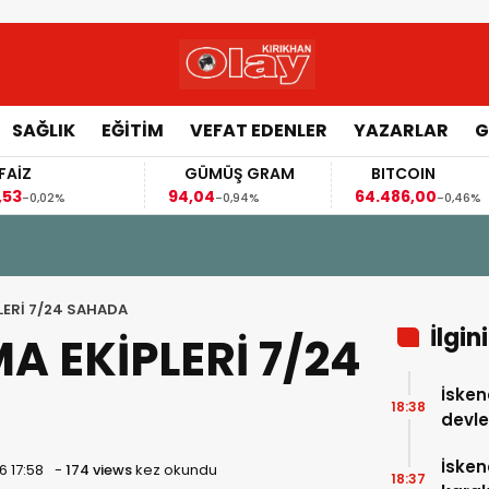
SAĞLIK
EĞİTİM
VEFAT EDENLER
YAZARLAR
G
FAİZ
GÜMÜŞ GRAM
BITCOIN
,53
94,04
64.486,00
-0,02%
-0,94%
-0,46%
LERİ 7/24 SAHADA
İlgin
A EKİPLERİ 7/24
İsken
18:38
devle
İske
6 17:58
-
174 views
kez okundu
18:37