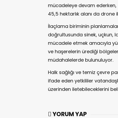
mücadeleye devam ederken, 
45,5 hektarlık alanı da drone il
İlaçlama biriminin planlamala
doğrultusunda sinek, uçkun, la
mücadele etmek amacıyla yürü
ve haşerelerin ürediği bölge
müdahalelerde bulunuluyor.
Halk sağlığı ve temiz çevre pa
ifade eden yetkililer vatandaşl
üzerinden iletebileceklerini belir
YORUM YAP