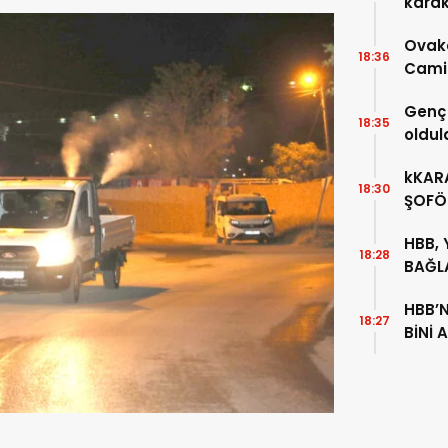
kara
gelin
Ovak
18:36
Camii
Genç 
18:35
oldul
kKARA
18:30
ŞOFÖR
SAYI
HBB,
18:28
BAĞL
ÇALI
HBB’N
18:27
BİNİ 