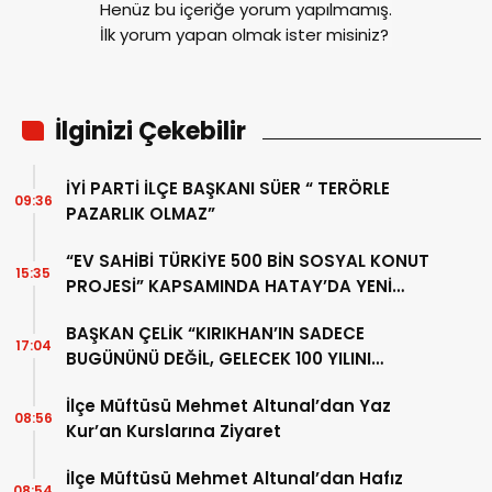
Henüz bu içeriğe yorum yapılmamış.
İlk yorum yapan olmak ister misiniz?
İlginizi Çekebilir
İYİ PARTİ İLÇE BAŞKANI SÜER “ TERÖRLE
09:36
PAZARLIK OLMAZ”
“EV SAHİBİ TÜRKİYE 500 BİN SOSYAL KONUT
15:35
PROJESİ” KAPSAMINDA HATAY’DA YENİ
ADIM
BAŞKAN ÇELİK “KIRIKHAN’IN SADECE
17:04
BUGÜNÜNÜ DEĞİL, GELECEK 100 YILINI
PLANLIYORUZ”
İlçe Müftüsü Mehmet Altunal’dan Yaz
08:56
Kur’an Kurslarına Ziyaret
İlçe Müftüsü Mehmet Altunal’dan Hafız
08:54