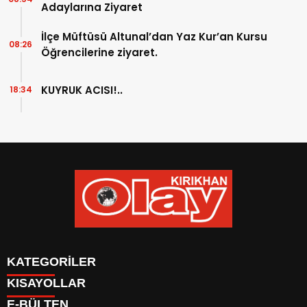
Adaylarına Ziyaret
İlçe Müftüsü Altunal’dan Yaz Kur’an Kursu
08:26
Öğrencilerine ziyaret.
KUYRUK ACISI!..
18:34
KATEGORİLER
KISAYOLLAR
KÜNYE
E-BÜLTEN