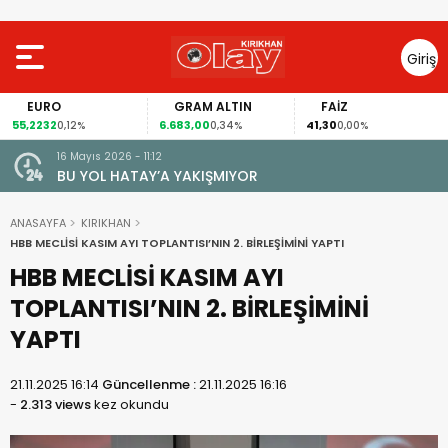
Giriş
Yap
EURO
GRAM ALTIN
FAİZ
55,2232
6.683,00
41,30
0,12%
0,34%
0,00%
16 Mayıs 2026 - 11:12
le Amik
BU YOL HATAY’A YAKIŞMIYOR
k
ANASAYFA
KIRIKHAN
HBB MECLİSİ KASIM AYI TOPLANTISI’NIN 2. BİRLEŞİMİNİ YAPTI
HBB MECLİSİ KASIM AYI
TOPLANTISI’NIN 2. BİRLEŞİMİNİ
YAPTI
21.11.2025 16:14
Güncellenme :
21.11.2025 16:16
-
2.313 views
kez okundu