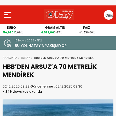
Giriş
Yap
EURO
GRAM ALTIN
FAİZ
54,9901
6.522,86
41,53
0,09%
0,47%
0,00%
16 Mayıs 2026 - 11:12
le Amik
BU YOL HATAY’A YAKIŞMIYOR
k
ANASAYFA
HATAY
HBB’DEN ARSUZ’A 70 METRELİK MENDİREK
HBB’DEN ARSUZ’A 70 METRELİK
MENDİREK
02.12.2025 09:28
Güncellenme :
02.12.2025 09:30
-
349 views
kez okundu