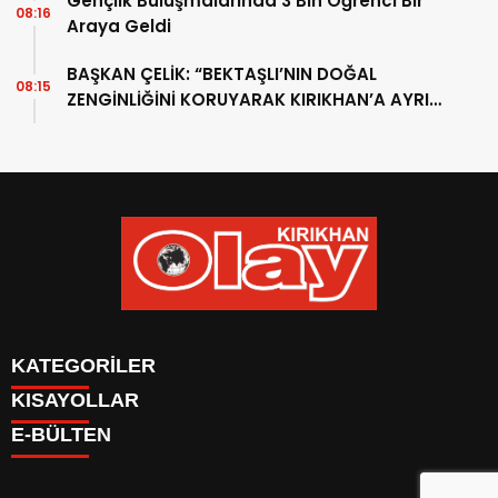
Gençlik Buluşmalarında 3 Bin Öğrenci Bir
08:16
Araya Geldi
BAŞKAN ÇELİK: “BEKTAŞLI’NIN DOĞAL
08:15
ZENGİNLİĞİNİ KORUYARAK KIRIKHAN’A AYRI
BİR DEĞER KATACAĞIZ”
KATEGORİLER
KISAYOLLAR
KÜNYE
E-BÜLTEN
İLETİŞİM
Firma Ekle
GAZETELER
KÜNYE
YAZARLAR