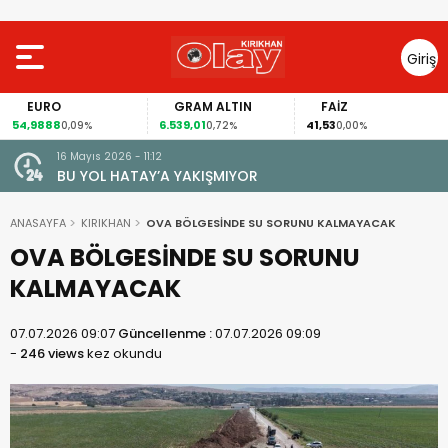
Giriş
Yap
EURO
GRAM ALTIN
FAİZ
54,9888
6.539,01
41,53
0,09%
0,72%
0,00%
16 Mayıs 2026 - 11:12
le Amik
BU YOL HATAY’A YAKIŞMIYOR
k
ANASAYFA
KIRIKHAN
OVA BÖLGESİNDE SU SORUNU KALMAYACAK
OVA BÖLGESİNDE SU SORUNU
KALMAYACAK
07.07.2026 09:07
Güncellenme :
07.07.2026 09:09
-
246 views
kez okundu