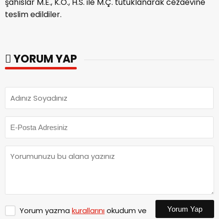
şahıslar M.E., K.Ö., H.S. ile M.Ç. tutuklanarak cezaevine
teslim edildiler.
YORUM YAP
Yorum Yap
Yorum yazma
kurallarını
okudum ve