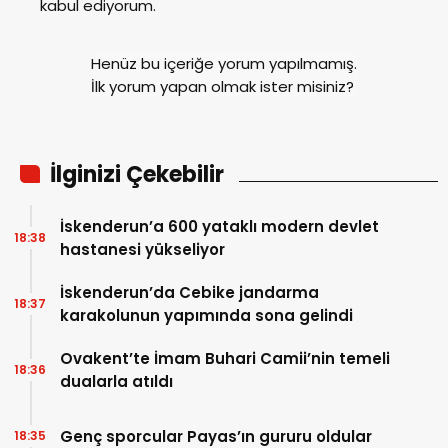
kabul ediyorum.
Henüz bu içeriğe yorum yapılmamış.
İlk yorum yapan olmak ister misiniz?
İlginizi Çekebilir
İskenderun’a 600 yataklı modern devlet
18:38
hastanesi yükseliyor
İskenderun’da Cebike jandarma
18:37
karakolunun yapımında sona gelindi
Ovakent’te İmam Buhari Camii’nin temeli
18:36
dualarla atıldı
Genç sporcular Payas’ın gururu oldular
18:35