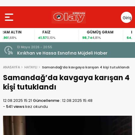
Giriş
Yap
 ALTIN
FAİZ
GÜMÜŞ GRAM
BITCO
41,57
98,74
64.838,0
1,68%
0,10%
4,81%
13 Mayıs 2026 - 20:55
Kırıkhan ve Hassa Esnafına Müjdeli Haber
ANASAYFA
HATAYLI
Samandağ’da kavgaya karışan 4 kişi tutuklandı
Samandağ’da kavgaya karışan 4
kişi tutuklandı
12.08.2025 15:21
Güncellenme :
12.08.2025 15:48
-
541 views
kez okundu