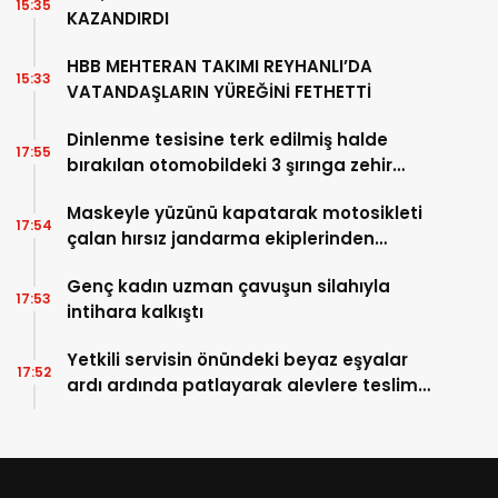
15:35
KAZANDIRDI
HBB MEHTERAN TAKIMI REYHANLI’DA
15:33
VATANDAŞLARIN YÜREĞİNİ FETHETTİ
Dinlenme tesisine terk edilmiş halde
17:55
bırakılan otomobildeki 3 şırınga zehir
tacirini ele verdi
Maskeyle yüzünü kapatarak motosikleti
17:54
çalan hırsız jandarma ekiplerinden
kaçamadı
Genç kadın uzman çavuşun silahıyla
17:53
intihara kalkıştı
Yetkili servisin önündeki beyaz eşyalar
17:52
ardı ardında patlayarak alevlere teslim
oldu