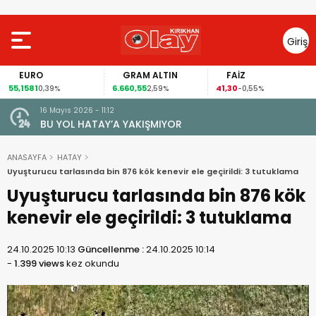
Giriş
Yap
EURO
GRAM ALTIN
FAİZ
55,1581
6.660,55
41,30
0,39%
2,59%
-0,55%
16 Mayıs 2026 - 11:12
le Amik
BU YOL HATAY’A YAKIŞMIYOR
k
ANASAYFA
HATAY
Uyuşturucu tarlasında bin 876 kök kenevir ele geçirildi: 3 tutuklama
Uyuşturucu tarlasında bin 876 kök
kenevir ele geçirildi: 3 tutuklama
24.10.2025 10:13
Güncellenme :
24.10.2025 10:14
-
1.399 views
kez okundu