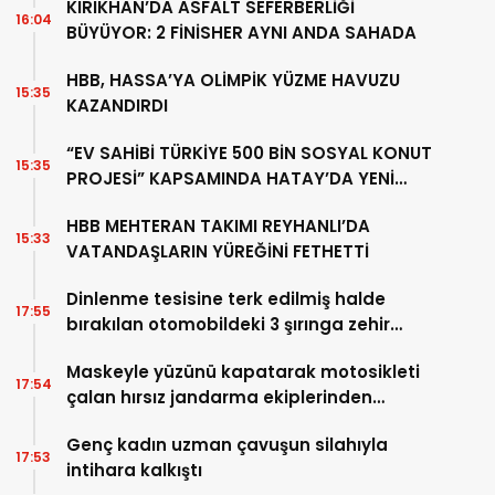
KIRIKHAN’DA ASFALT SEFERBERLİĞİ
16:04
BÜYÜYOR: 2 FİNİSHER AYNI ANDA SAHADA
HBB, HASSA’YA OLİMPİK YÜZME HAVUZU
15:35
KAZANDIRDI
“EV SAHİBİ TÜRKİYE 500 BİN SOSYAL KONUT
15:35
PROJESİ” KAPSAMINDA HATAY’DA YENİ
ADIM
HBB MEHTERAN TAKIMI REYHANLI’DA
15:33
VATANDAŞLARIN YÜREĞİNİ FETHETTİ
Dinlenme tesisine terk edilmiş halde
17:55
bırakılan otomobildeki 3 şırınga zehir
tacirini ele verdi
Maskeyle yüzünü kapatarak motosikleti
17:54
çalan hırsız jandarma ekiplerinden
kaçamadı
Genç kadın uzman çavuşun silahıyla
17:53
intihara kalkıştı