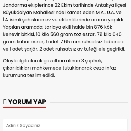
Jandarma ekiplerince 22 Ekim tarihinde Antakya ilçesi
Büyükdalyan Mahallesi’nde ikamet eden M.A., U.A. ve
İ.A. isimli şahısların ev ve eklentilerinde arama yapıldı.
Yapılan aramada; tarlaya ekili halde bin 876 kök
kenevir bitkisi, 10 kilo 560 gram toz esrar, 78 kilo 640
gram kubar esrar, 1 adet 7.65 mm ruhsatsız tabanca
ve 1 adet şarjör, 2 adet ruhsatsız av tüfeği ele geçirildi.
Olayla ilgili olarak gözaltına alınan 3 şüpheli,
çıkarıldıkları mahkemece tutuklanarak ceza infaz
kurumuna teslim edildi.
YORUM YAP