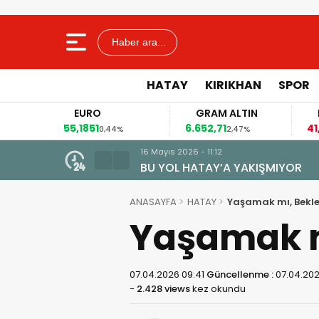
Haber ara...
HATAY
KIRIKHAN
SPOR
EURO
GRAM ALTIN
FAİZ
55,1851
6.652,71
41,30
0,44%
2,47%
-0,5
16 Mayıs 2026 - 11:12
 dakikaya düşecek
BU YOL HATAY’A YAKIŞMIYOR
ANASAYFA
HATAY
Yaşamak mı, Bekl
Yaşamak m
07.04.2026 09:41
Güncellenme :
07.04.20
-
2.428 views
kez okundu