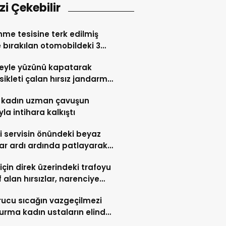
izi Çekebilir
nme tesisine terk edilmiş
 bırakılan otomobildeki 3
a zehir tacirini ele verdi
eyle yüzünü kapatarak
ikleti çalan hırsız jandarma
lerinden kaçamadı
 kadın uzman çavuşun
yla intihara kalkıştı
li servisin önündeki beyaz
ar ardı ardında patlayarak
ere teslim oldu
 için direk üzerindeki trafoyu
 alan hırsızlar, narenciye
arını susuz bıraktı
ucu sıcağın vazgeçilmezi
rma kadın ustaların elinde
t buluyor