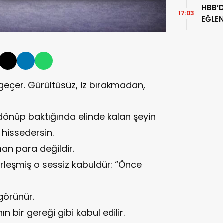
HBB’
17:03
EĞLEN
eçer. Gürültüsüz, iz bırakmadan,
 dönüp baktığında elinde kalan şeyin
hissedersin.
an para değildir.
yerleşmiş o sessiz kabuldür: “Önce
görünür.
 bir gereği gibi kabul edilir.