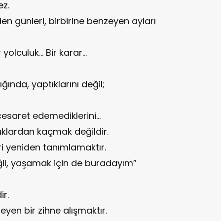
ez.
en günleri, birbirine benzeyen ayları
 yolculuk… Bir karar…
ğında, yaptıklarını değil;
 cesaret edemediklerini…
klardan kaçmak değildir.
ri yeniden tanımlamaktır.
ğil, yaşamak için de buradayım”
ir.
leyen bir zihne alışmaktır.