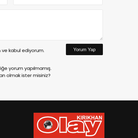
Yorum Yap
ve kabul ediyorum.
riğe yorum yapılmamış.
an olmak ister misiniz?