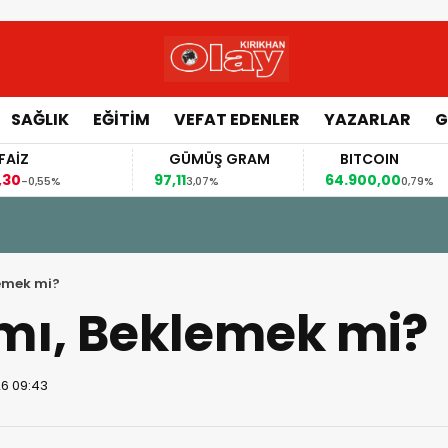
SAĞLIK
EĞİTİM
VEFAT EDENLER
YAZARLAR
G
GÜMÜŞ GRAM
BITCOIN
97,11
64.900,00
5%
3,07%
0,79%
emek mi?
ı, Beklemek mi?
26 09:43