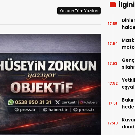
İlgin
Yazarın Tüm Yazıları
Dinle
17:55
halde
şırıng
Mask
17:54
motos
ekip
Genç
17:53
silahı
Yetki
17:52
eşyal
alevl
Bakır
17:51
hedef
ağaçl
Kavur
17:48
dondu
lezze