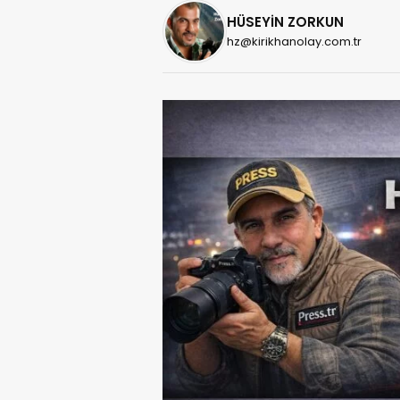
HÜSEYİN ZORKUN
hz@kirikhanolay.com.tr